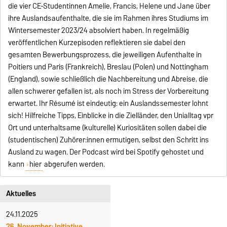
die vier CE-Studentinnen Amelie, Francis, Helene und Jane über
ihre Auslandsaufenthalte, die sie im Rahmen ihres Studiums im
Wintersemester 2023/24 absolviert haben. In regelmäßig
veröffentlichen Kurzepisoden reflektieren sie dabei den
gesamten Bewerbungsprozess, die jeweiligen Aufenthalte in
Poitiers und Paris (Frankreich), Breslau (Polen) und Nottingham
(England), sowie schließlich die Nachbereitung und Abreise, die
allen schwerer gefallen ist, als noch im Stress der Vorbereitung
erwartet. Ihr Résumé ist eindeutig: ein Auslandssemester lohnt
sich! Hilfreiche Tipps, Einblicke in die Zielländer, den Unialltag vpr
Ort und unterhaltsame (kulturelle) Kuriositäten sollen dabei die
(studentischen) Zuhörer:innen ermutigen, selbst den Schritt ins
Ausland zu wagen. Der Podcast wird bei Spotify gehostet und
kann
hier
abgerufen werden.
Aktuelles
24.11.2025
26. November: Initiative