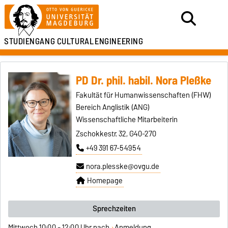
STUDIENGANG
CULTURAL
ENGINEERING
PD Dr. phil. habil. Nora Pleßke
Fakultät für Humanwissenschaften (FHW)
Bereich Anglistik (ANG)
Wissenschaftliche Mitarbeiterin
Zschokkestr. 32, G40-270
+49 391 67-54954
nora.plesske@ovgu.de
Homepage
Sprechzeiten
Mittwoch 10:00 - 12:00 Uhr nach
Anmeldung