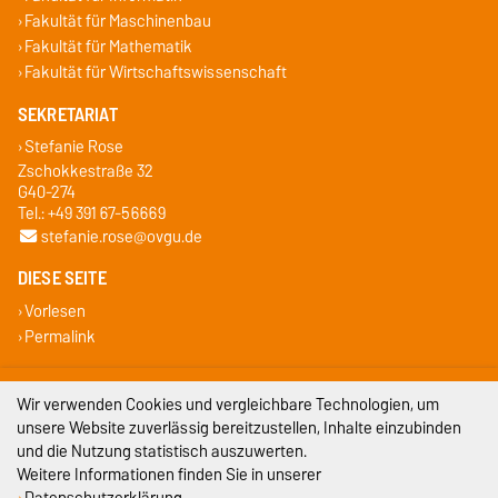
Fakultät für Maschinenbau
Fakultät für Mathematik
Fakultät für Wirtschaftswissenschaft
SEKRETARIAT
Stefanie Rose
Zschokkestraße 32
G40-274
Tel.: +49 391 67-56669
stefanie.rose@ovgu.de
DIESE SEITE
Vorlesen
Permalink
Impressum
Wir verwenden Cookies und vergleichbare Technologien, um
unsere Website zuverlässig bereitzustellen, Inhalte einzubinden
Datenschutz
und die Nutzung statistisch auszuwerten.
Weitere Informationen finden Sie in unserer
Barrierefreiheit
Datenschutzerklärung
.