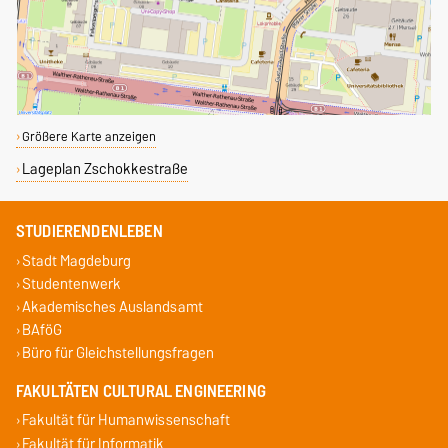
Größere Karte anzeigen
Lageplan Zschokkestraße
STUDIERENDENLEBEN
Stadt Magdeburg
Studentenwerk
Akademisches Auslandsamt
BAföG
Büro für Gleichstellungsfragen
FAKULTÄTEN CULTURAL ENGINEERING
Fakultät für Humanwissenschaft
Fakultät für Informatik