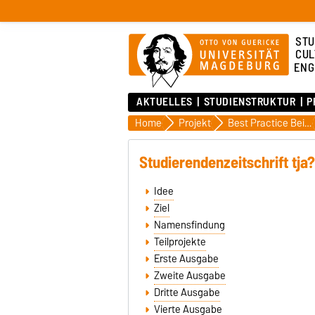
STU
CUL
ENG
AKTUELLES
STUDIENSTRUKTUR
P
Home
Projekt
Best Practice Beispiele
Studierendenzeitschrift tja?
Idee
Ziel
Namensfindung
Teilprojekte
Erste Ausgabe
Zweite Ausgabe
Dritte Ausgabe
Vierte Ausgabe