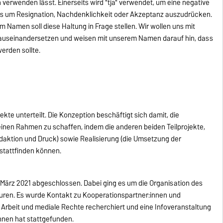
verwenden lässt. Einerseits wird "tja" verwendet, um eine negative
ts um Resignation, Nachdenklichkeit oder Akzeptanz auszudrücken.
 Namen soll diese Haltung in Frage stellen. Wir wollen uns mit
 auseinandersetzen und weisen mit unserem Namen darauf hin, dass
erden sollte.
jekte unterteilt. Die Konzeption beschäftigt sich damit, die
 einen Rahmen zu schaffen, indem die anderen beiden Teilprojekte,
edaktion und Druck) sowie Realisierung (die Umsetzung der
 stattfinden können.
e März 2021 abgeschlossen. Dabei ging es um die Organisation des
uren. Es wurde Kontakt zu Kooperationspartner:innen und
e Arbeit und mediale Rechte recherchiert und eine Infoveranstaltung
nnen hat stattgefunden.