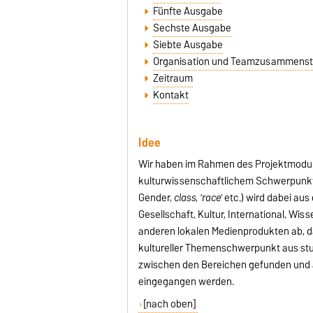
Fünfte Ausgabe
Sechste Ausgabe
Siebte Ausgabe
Organisation und Teamzusammenst
Zeitraum
Kontakt
Idee
Wir haben im Rahmen des Projektmoduls 
kulturwissenschaftlichem Schwerpunkt 
Gender,
class
,
'race'
etc.) wird dabei aus
Gesellschaft, Kultur, International, Wis
anderen lokalen Medienprodukten ab, da
kultureller Themenschwerpunkt aus stude
zwischen den Bereichen gefunden und a
eingegangen werden.
[nach oben]