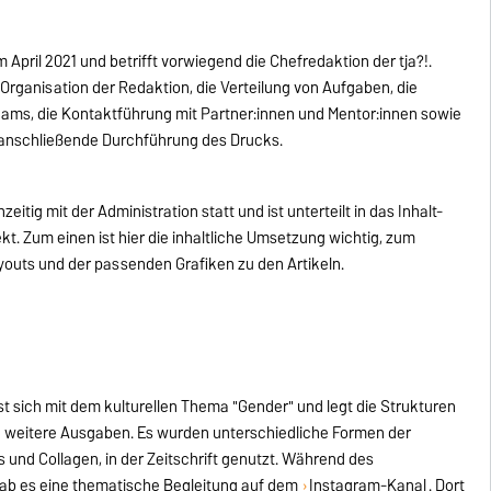
 April 2021 und betrifft vorwiegend die Chefredaktion der tja?!.
r Organisation der Redaktion, die Verteilung von Aufgaben, die
Teams, die Kontaktführung mit Partner:innen und Mentor:innen sowie
e anschließende Durchführung des Drucks.
zeitig mit der Administration statt und ist unterteilt in das Inhalt-
t. Zum einen ist hier die inhaltliche Umsetzung wichtig, zum
ayouts und der passenden Grafiken zu den Artikeln.
st sich mit dem kulturellen Thema "Gender" und legt die Strukturen
d weitere Ausgaben. Es wurden unterschiedliche Formen der
ws und Collagen, in der Zeitschrift genutzt. Während des
gab es eine thematische Begleitung auf dem
Instagram-Kanal
. Dort